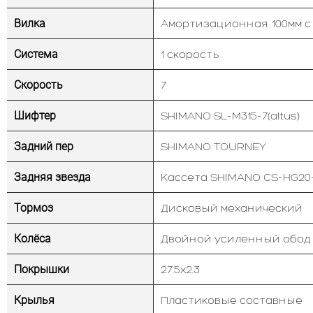
Вилка
Амортизационная 100мм с б
Система
1 скорость
Скорость
7
Шифтер
SHIMANO SL-M315-7(altus)
Задний пер
SHIMANO TOURNEY
Задняя звезда
Кассета SHIMANO CS-HG20
Тормоз
Дисковый механический
Колёса
Двойной усиленный обод
Покрышки
27.5х2.3
Крылья
Пластиковые составные