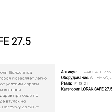
E 27.5
Артикул:
LORAK SAFE 27.5
еля. Велосипед
Оборудование:
SHIMANO,K
торая позволяет легко
Рама:
17
19
21
от условий дороги.
Категории LORAK SAFE 27.5
м, которая
даров при езде по
де втулок на
агрузку до 120 кг.