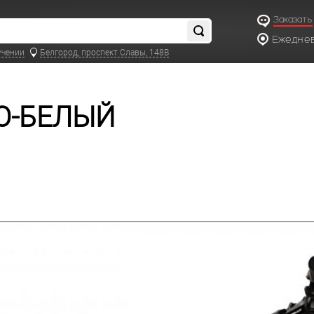
Заказать
Ежедневн
учении
Белгород, проспект Славы, 148В
НО-БЕЛЫЙ