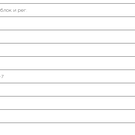
лок. и рег.
-7