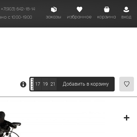
+7(903) 642-18-14
заказы
избранное
корзина
вход
о с 10:00-19:00
Добавить в корзину
17
19
21