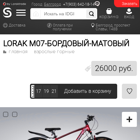
Заказать
Город:
Белгород
+7(903) 642-18-14
корзина
вход
Доставка
Оплата при
Белгород, проспект
получении
Славы, 148В
LORAK M07-БОРДОВЫЙ-МАТОВЫЙ
главная
взрослые горные
26000 руб.
Добавить в корзину
17
19
21