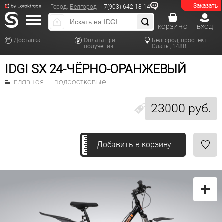
Заказать
Город:
Белгород
+7(903) 642-18-14
корзина
вход
Доставка
Оплата при
Белгород, проспект
получении
Славы, 148В
IDGI SX 24-ЧЁРНО-ОРАНЖЕВЫЙ
главная
подростковые
23000 руб.
Добавить в корзину