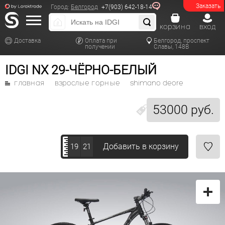
Заказать
Город:
Белгород
+7(903) 642-18-14
корзина
вход
Доставка
Оплата при
Белгород, проспект
получении
Славы, 148В
IDGI NX 29-ЧЁРНО-БЕЛЫЙ
главная
взрослые горные
shimano deore
53000 руб.
Добавить в корзину
19
21