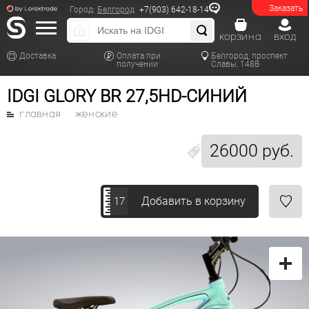
Заказать
Город:
Белгород
+7(903) 642-18-14
корзина
вход
Доставка
Оплата при
Белгород, проспект
получении
Славы, 148В
IDGI GLORY BR 27,5HD-СИНИЙ
главная
женские
26000 руб.
Добавить в корзину
17