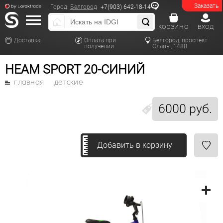
Заказать
Город:
Белгород
+7(903) 642-18-14
корзина
вход
Доставка
Оплата при
Белгород, проспект
получении
Славы, 148В
HEAM SPORT 20-СИНИЙ
главная
детские
6000 руб.
Добавить в корзину