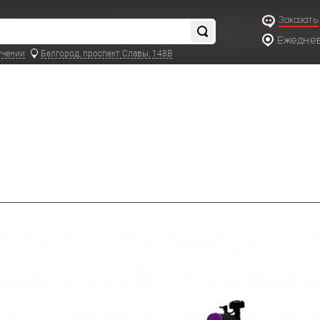
Заказать
Ежедневн
учении
Белгород, проспект Славы, 148В