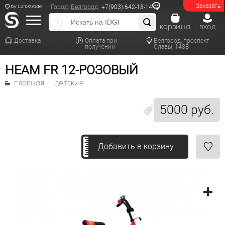
Заказать
Город:
Белгород
+7(903) 642-18-14
корзина
вход
Доставка
Оплата при
Белгород, проспект
получении
Славы, 148В
HEAM FR 12-РОЗОВЫЙ
главная
детские
5000 руб.
Добавить в корзину