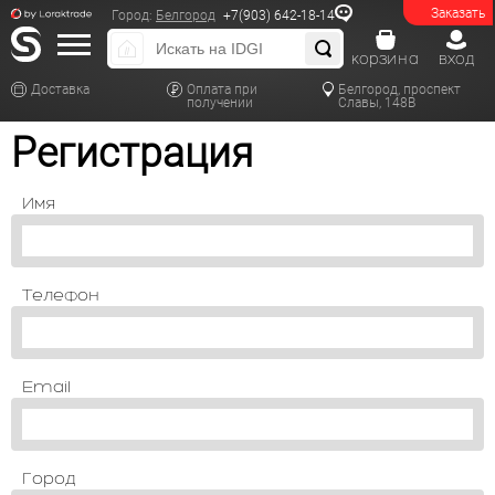
Заказать
Город:
Белгород
+7(903) 642-18-14
корзина
вход
Доставка
Оплата при
Белгород, проспект
получении
Славы, 148В
Регистрация
Имя
Телефон
Email
Город